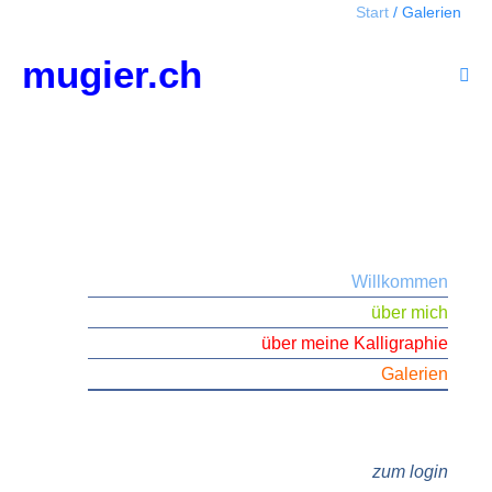
Start
/
Galerien
Zum
Inhalt
mugier.ch
springen
Men
Scha
Willkommen
über mich
über meine Kalligraphie
Galerien
zum login