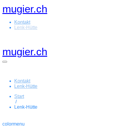
Zum
mugier.ch
Inhalt
springen
Kontakt
Lenk-Hütte
mugier.ch
Menü-
Schalter
Kontakt
Lenk-Hütte
Start
/
Lenk-Hütte
colormenu