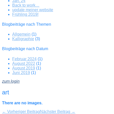
Jan. 24
Back to work…
update meiner website
Frühling 2019!
Blogbeiträge nach Themen
Allgemein
(1)
Kalligraphie
(3)
Blogbeiträge nach Datum
Februar 2024
(1)
August 2022
(1)
August 2019
(1)
Juni 2019
(1)
zum login
art
There are no images.
Beitragsnavigation
← Vorheriger Beitrag
Nächster Beitrag →