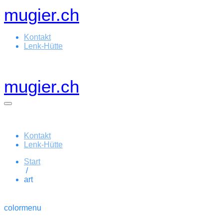
Zum
mugier.ch
Inhalt
springen
Kontakt
Lenk-Hütte
mugier.ch
Menü-
Schalter
Kontakt
Lenk-Hütte
Start
/
art
colormenu