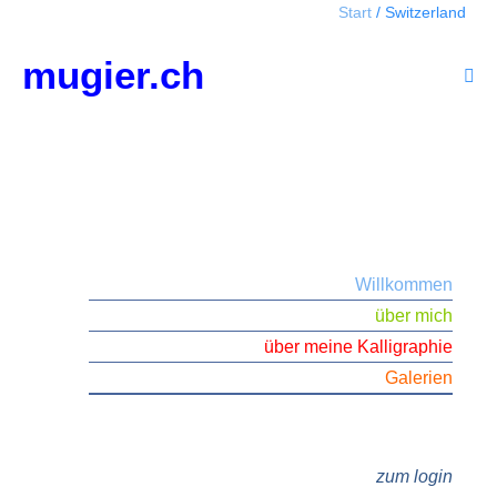
Start
/
Switzerland
Zum
Inhalt
mugier.ch
springen
Men
Scha
Willkommen
über mich
über meine Kalligraphie
Galerien
zum login