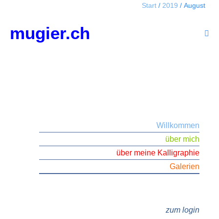
Start
/
2019
/
August
Zum
Inhalt
mugier.ch
springen
Men
Scha
Willkommen
über mich
über meine Kalligraphie
Galerien
zum login