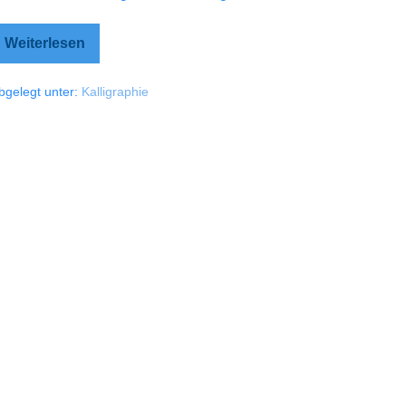
Weiterlesen
Jan.
24
bgelegt unter:
Kalligraphie