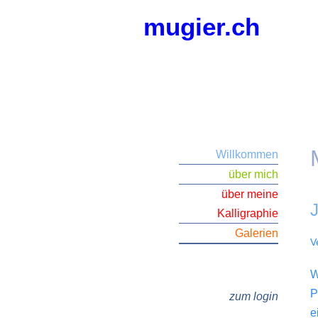
Zum
mugier.ch
Inhalt
springen
Willkommen
über mich
über meine
Kalligraphie
Galerien
V
W
P
zum login
e